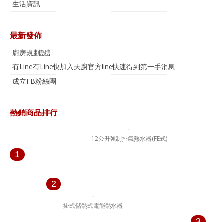
生活資訊
最新發佈
廚房規劃設計
有Line有Line快加入天廚官方line快速得到第一手消息
成立FB粉絲團
熱銷商品排行
12公升強制排氣熱水器(FE式)
1
2
掛式儲熱式電能熱水器
3