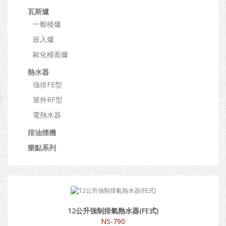
瓦斯爐
一般檯爐
嵌入爐
歐化檯面爐
熱水器
強排FE型
屋外RF型
電熱水器
排油煙機
樂點系列
12公升強制排氣熱水器(FE式)
NS-790