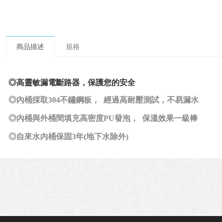
商品描述
規格
◎高靈敏漏電斷路器，保護您的安全
◎內桶採取304不鏽鋼板， 經過高耐壓測試，不易漏水
◎內桶與外桶間填充高密度PU發泡， 保溫效果一級棒
◎自來水內桶保固3年(地下水除外)