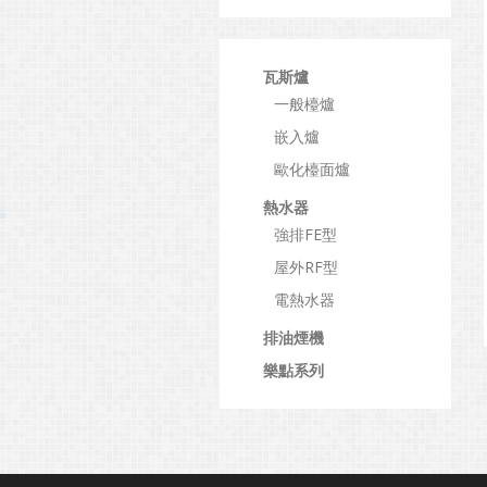
瓦斯爐
一般檯爐
嵌入爐
歐化檯面爐
熱水器
強排FE型
屋外RF型
電熱水器
排油煙機
樂點系列