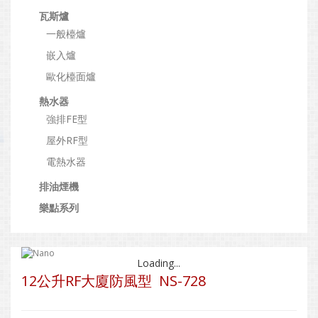
瓦斯爐
一般檯爐
嵌入爐
歐化檯面爐
熱水器
強排FE型
屋外RF型
電熱水器
排油煙機
樂點系列
Loading...
12公升RF大廈防風型 NS-728